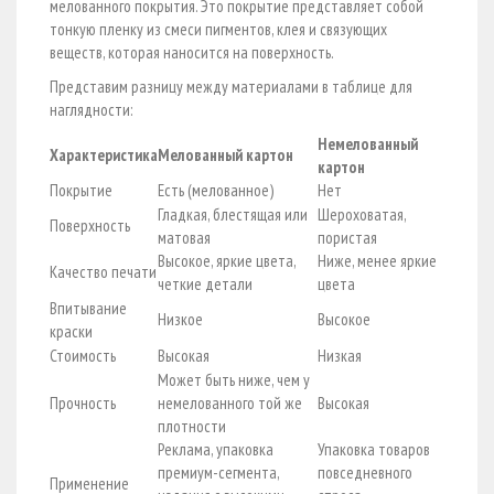
мелованного покрытия. Это покрытие представляет собой
тонкую пленку из смеси пигментов, клея и связующих
веществ, которая наносится на поверхность.
Представим разницу между материалами в таблице для
наглядности:
Немелованный
Характеристика
Мелованный картон
картон
Покрытие
Есть (мелованное)
Нет
Гладкая, блестящая или
Шероховатая,
Поверхность
матовая
пористая
Высокое, яркие цвета,
Ниже, менее яркие
Качество печати
четкие детали
цвета
Впитывание
Низкое
Высокое
краски
Стоимость
Высокая
Низкая
Может быть ниже, чем у
Прочность
немелованного той же
Высокая
плотности
Реклама, упаковка
Упаковка товаров
премиум-сегмента,
повседневного
Применение