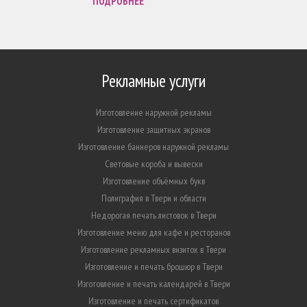
ПОДРОБНЕЕ
Рекламные услуги
Изготовление наружной рекламы
Изготовление защитных экранов
Изготовление баннеров наружной рекламы
Световые короба и вывески
Изготовление объёмных букв
Полиграфия в Твери и области
Недорогая печать листовок в Твери
Изготовление меню для кафе и ресторанов
Изготовление рекламных визиток в Твери
Изготовление и печать брошюр в Твери
Изготовление и печать календарей в Твери
Изготовление и печать сертификатов