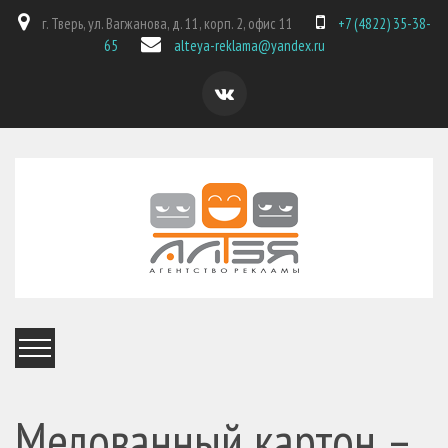
г. Тверь, ул. Вагжанова, д. 11, корп. 2, офис 11
+7 (4822) 35-38-
65
alteya-reklama@yandex.ru
Мелованный картон –