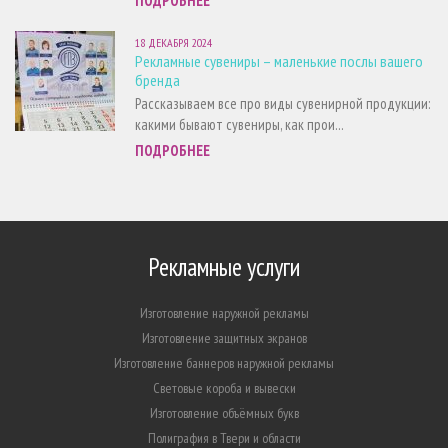
ПОДРОБНЕЕ
18 ДЕКАБРЯ 2024
Рекламные сувениры – маленькие послы вашего
бренда
Рассказываем все про виды сувенирной продукции:
какими бывают сувениры, как прои...
ПОДРОБНЕЕ
Рекламные услуги
Изготовление наружной рекламы
Изготовление защитных экранов
Изготовление баннеров наружной рекламы
Световые короба и вывески
Изготовление объёмных букв
Полиграфия в Твери и области