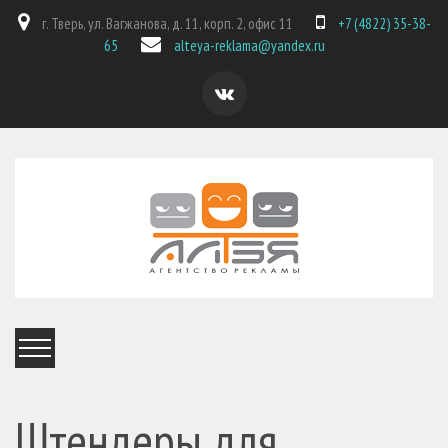
г. Тверь, ул. Вагжанова, д. 11, корп. 2, офис 11
+7 (4822) 35-38-
65
alteya-reklama@yandex.ru
Штендеры для