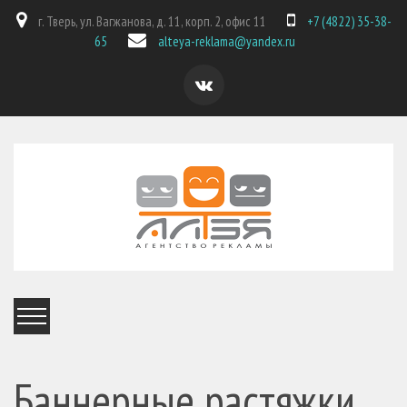
г. Тверь, ул. Вагжанова, д. 11, корп. 2, офис 11
+7 (4822) 35-38-
65
alteya-reklama@yandex.ru
Баннерные растяжки