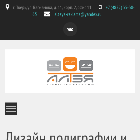
г. Тверь, ул. Вагжанова, д. 11, корп. 2, офис 11
+7 (4822) 35-38-
65
alteya-reklama@yandex.ru
Дизайн полиграфии и