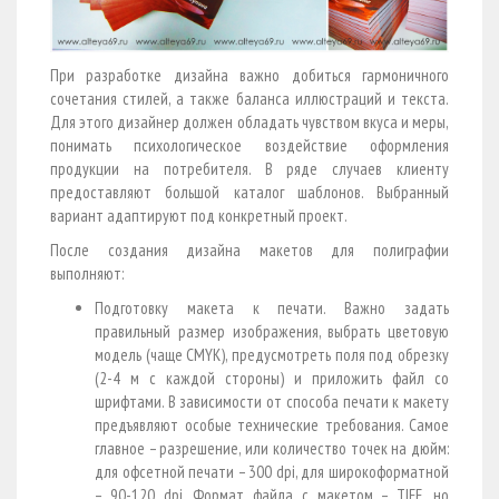
При разработке дизайна важно добиться гармоничного
сочетания стилей, а также баланса иллюстраций и текста.
Для этого дизайнер должен обладать чувством вкуса и меры,
понимать психологическое воздействие оформления
продукции на потребителя. В ряде случаев клиенту
предоставляют большой каталог шаблонов. Выбранный
вариант адаптируют под конкретный проект.
После создания дизайна макетов для полиграфии
выполняют:
Подготовку макета к печати. Важно задать
правильный размер изображения, выбрать цветовую
модель (чаще CMYK), предусмотреть поля под обрезку
(2-4 м с каждой стороны) и приложить файл со
шрифтами. В зависимости от способа печати к макету
предъявляют особые технические требования. Самое
главное – разрешение, или количество точек на дюйм:
для офсетной печати – 300 dpi, для широкоформатной
– 90-120 dpi. Формат файла с макетом – TIFF, но