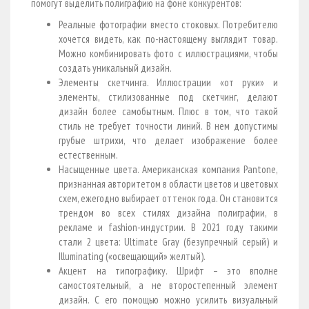
помогут выделить полиграфию на фоне конкурентов:
Реальные фотографии вместо стоковых. Потребителю
хочется видеть, как по-настоящему выглядит товар.
Можно комбинировать фото с иллюстрациями, чтобы
создать уникальный дизайн.
Элементы скетчинга. Иллюстрации «от руки» и
элементы, стилизованные под скетчинг, делают
дизайн более самобытным. Плюс в том, что такой
стиль не требует точности линий. В нем допустимы
грубые штрихи, что делает изображение более
естественным.
Насыщенные цвета. Американская компания Pantone,
признанная авторитетом в области цветов и цветовых
схем, ежегодно выбирает оттенок года. Он становится
трендом во всех стилях дизайна полиграфии, в
рекламе и fashion-индустрии. В 2021 году такими
стали 2 цвета: Ultimate Gray (безупречный серый) и
Illuminating («освещающий» желтый).
Акцент на типографику. Шрифт – это вполне
самостоятельный, а не второстепенный элемент
дизайн. С его помощью можно усилить визуальный