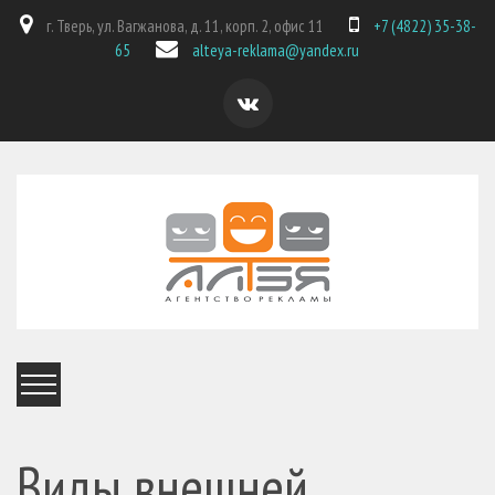
г. Тверь, ул. Вагжанова, д. 11, корп. 2, офис 11
+7 (4822) 35-38-
65
alteya-reklama@yandex.ru
Виды внешней