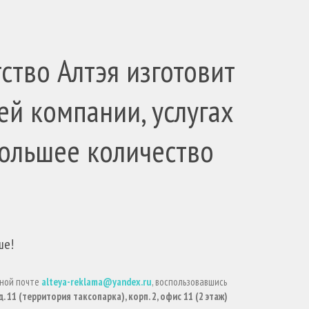
ство Алтэя изготовит
ей компании, услугах
большее количество
ше!
нной почте
alteya-reklama@yandex.ru
, воспользовавшись
 д. 11 (территория таксопарка), корп. 2, офис 11 (2 этаж)