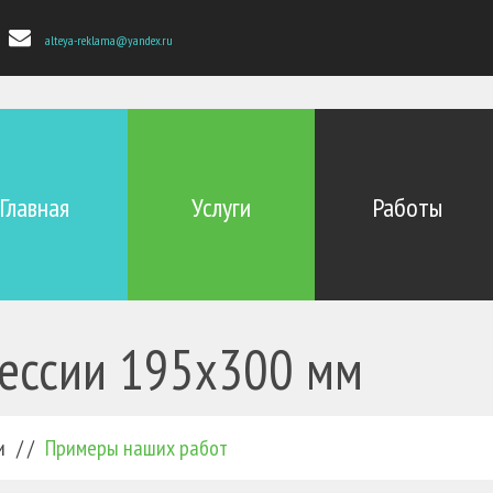
alteya-reklama@yandex.ru
Главная
Услуги
Работы
сессии 195х300 мм
и
/ /
Примеры наших работ