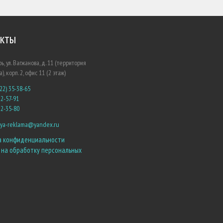
кты
рь, ул. Вагжанова, д. 11 (территория
), корп. 2, офис 11 (2 этаж)
22) 35-38-65
22-57-91
22-35-80
eya-reklama@yandex.ru
а конфиденциальности
 на обработку персональных