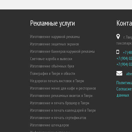
Рекламные услуги
Конта
Изготовление наружной рекламы
г. Тве
таксопарка
Изготовление защитных экранов
Изготовление баннеров наружной рекламы
+7 (48
+7 (904) 0
Световые короба и вывески
+7 (904) 0
Изготовление объёмных букв
Полиграфия в Твери и области
alt
Недорогая печать листовок в Твери
Политик
Изготовление меню для кафе и ресторанов
Согласие
данных
Изготовление рекламных визиток в Твери
Изготовление и печать брошюр в Твери
Изготовление и печать календарей в Твери
Изготовление и печать сертификатов
Изготовление штендеров