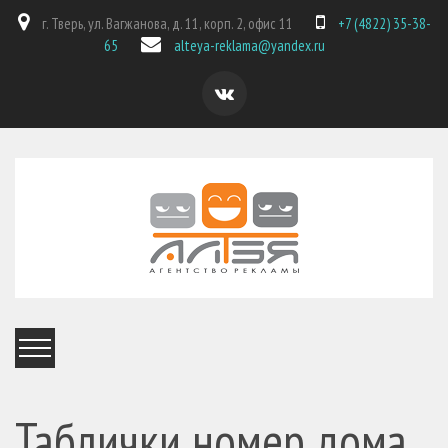
г. Тверь, ул. Вагжанова, д. 11, корп. 2, офис 11
+7 (4822) 35-38-
65
alteya-reklama@yandex.ru
Таблички номер дома