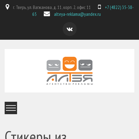
г. Тверь, ул. Вагжанова, д. 11, корп. 2, офис 11
+7 (4822) 35-38-
65
alteya-reklama@yandex.ru
Стикеры из