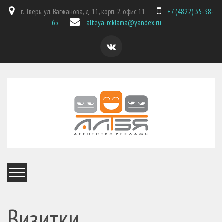
г. Тверь, ул. Вагжанова, д. 11, корп. 2, офис 11
+7 (4822) 35-38-
65
alteya-reklama@yandex.ru
Визитки