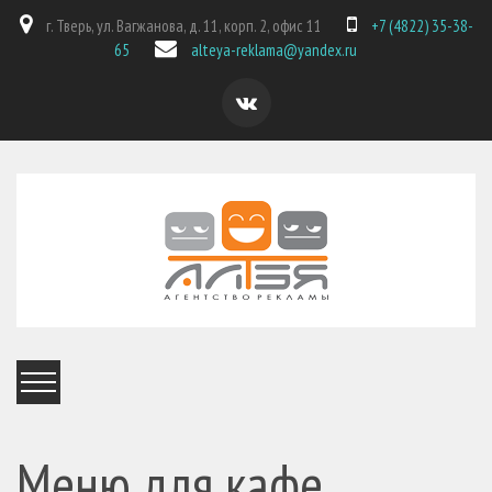
г. Тверь, ул. Вагжанова, д. 11, корп. 2, офис 11
+7 (4822) 35-38-
65
alteya-reklama@yandex.ru
Меню для кафе