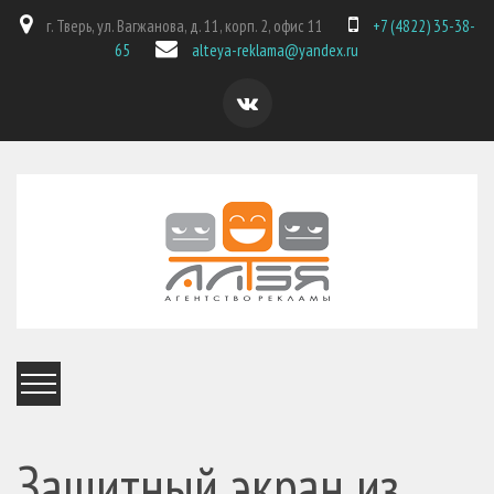
г. Тверь, ул. Вагжанова, д. 11, корп. 2, офис 11
+7 (4822) 35-38-
65
alteya-reklama@yandex.ru
Защитный экран из