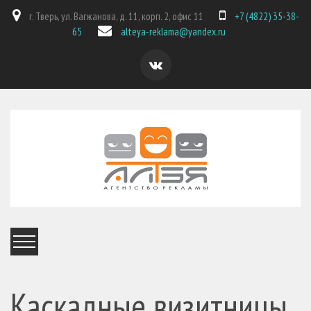
г. Тверь, ул. Вагжанова, д. 11, корп. 2, офис 11
+7 (4822) 35-38-
65
alteya-reklama@yandex.ru
Каскадные визитницы