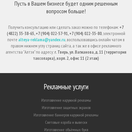
Пусть в Вашем бизнесе будет одним решенным
вопросом больше!
Получить консультацию или сделать заказ можно по телефонам:
+7
(4822) 35-38-65, +7 (904) 022-57-91, +7 (904) 022-35-80
, электронной
почте
alteya-reklama@yandex.ru
, воспользовавшись онлайн чатом в
правом нижнем углу страниц сайта, а так же в офисе рекламного
агентства "Алтэя" по адресу:
г. Тверь, ул. Вагжанова, д. 11 (территория
таксопарка), корп. 2, офис 11 (2 этаж)
Рекламные услуги
Изготовление наружной рекламы
Изготовление защитных экранов
Изготовление баннеров наружной рекламы
Световые короба и вывески
Изготовление объёмных букв