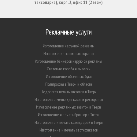
таксопарка), корп. 2, офис 11 (2 этаж)
Рекламные услуги
Изготовление наружной рекламы
Изготовление защитных экранов
Изготовление баннеров наружной рекламы
Световые короба и вывески
Изготовление объёмных букв
Полиграфия в Твери и области
Недорогая печать листовок в Твери
Изготовление меню для кафе и ресторанов
Изготовление рекламных визиток в Твери
Изготовление и печать брошюр в Твери
Изготовление и печать календарей в Твери
Изготовление и печать сертификатов