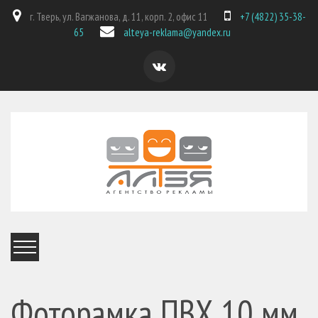
г. Тверь, ул. Вагжанова, д. 11, корп. 2, офис 11
+7 (4822) 35-38-
65
alteya-reklama@yandex.ru
Фоторамка ПВХ 10 мм