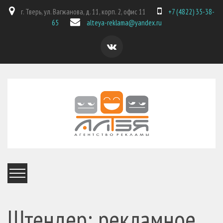
г. Тверь, ул. Вагжанова, д. 11, корп. 2, офис 11
+7 (4822) 35-38-
65
alteya-reklama@yandex.ru
Штендер: рекламное