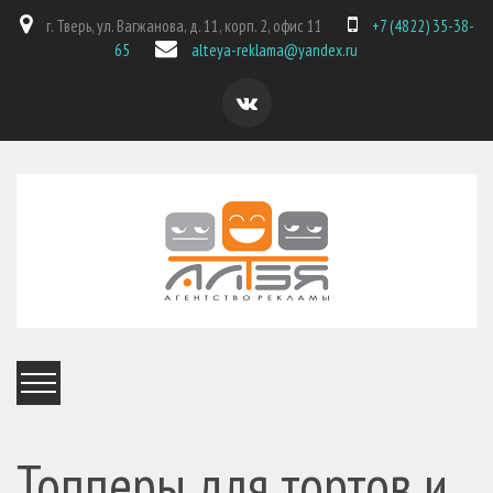
г. Тверь, ул. Вагжанова, д. 11, корп. 2, офис 11
+7 (4822) 35-38-
65
alteya-reklama@yandex.ru
Топперы для тортов и