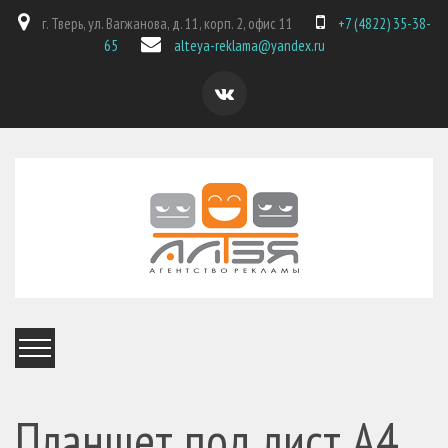
г. Тверь, ул. Вагжанова, д. 11, корп. 2, офис 11
+7 (4822) 35-38-
65
alteya-reklama@yandex.ru
Планшет под лист А4