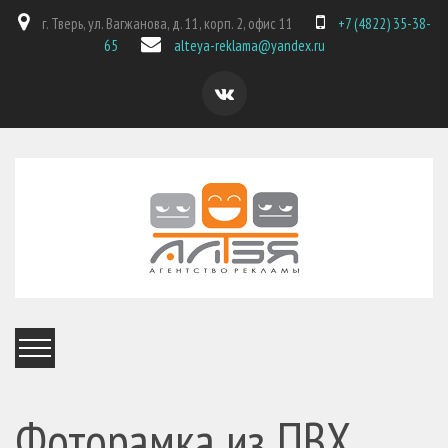
г. Тверь, ул. Вагжанова, д. 11, корп. 2, офис 11
+7 (4822) 35-38-
65
alteya-reklama@yandex.ru
Фоторамка из ПВХ